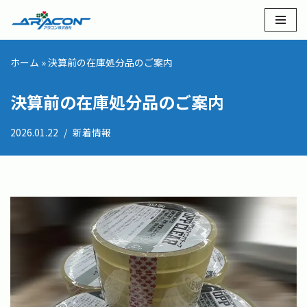
コ
ン
ホーム
»
決算前の在庫処分品のご案内
テ
ン
決算前の在庫処分品のご案内
ツ
へ
2026.01.22
新着情報
ス
キ
ッ
プ